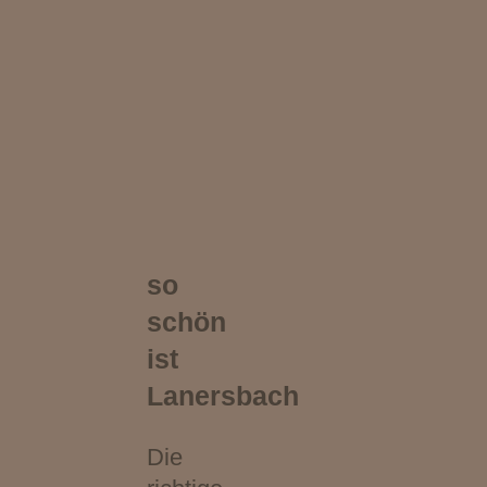
so
schön
ist
Lanersbach
Die