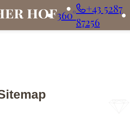
+43 5287
360°
87256
Sitemap